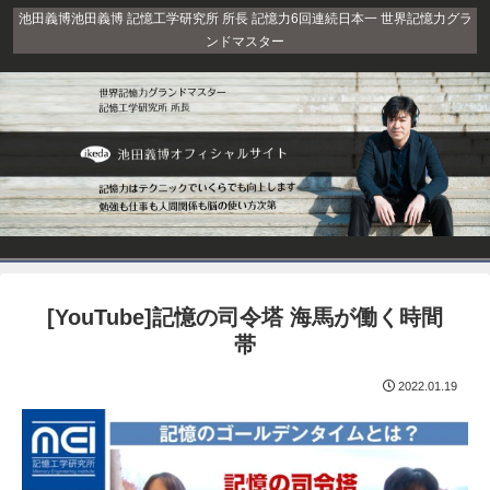
池田義博池田義博 記憶工学研究所 所長 記憶力6回連続日本一 世界記憶力グラ
ンドマスター
[YouTube]記憶の司令塔 海馬が働く時間
帯
2022.01.19