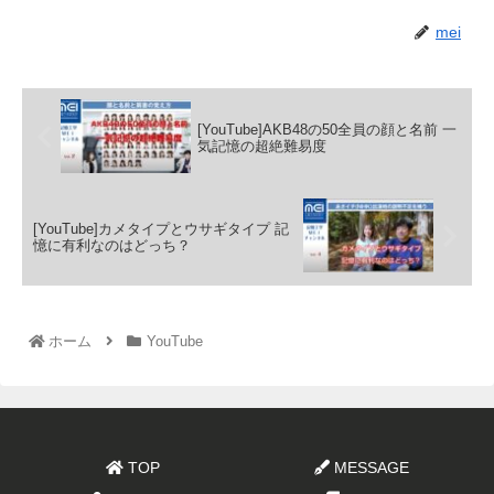
mei
[YouTube]AKB48の50全員の顔と名前 一
気記憶の超絶難易度
[YouTube]カメタイプとウサギタイプ 記
憶に有利なのはどっち？
ホーム
YouTube
TOP
MESSAGE