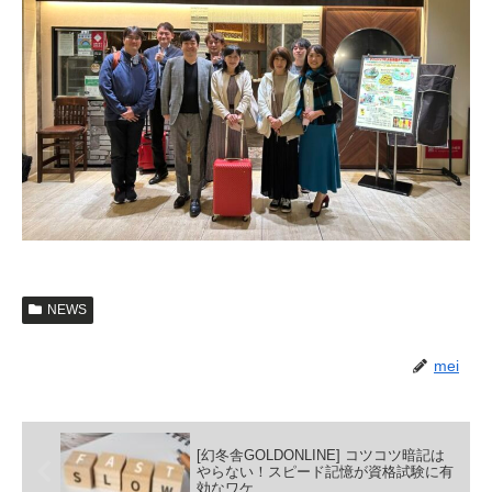
NEWS
mei
[幻冬舎GOLDONLINE] コツコツ暗記は
やらない！スピード記憶が資格試験に有
効なワケ