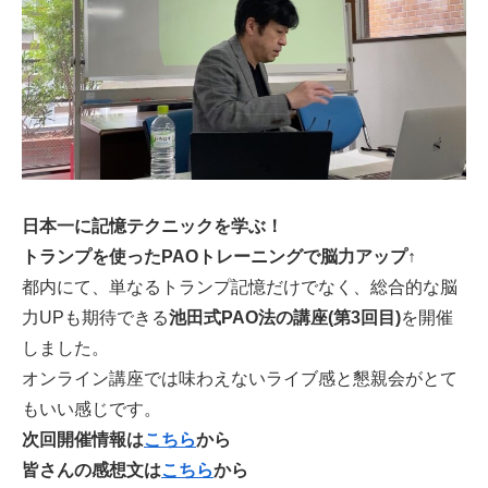
日本一に記憶テクニックを学ぶ！
トランプを使ったPAOトレーニングで脳力アップ↑
都内にて、単なるトランプ記憶だけでなく、総合的な脳
力UPも期待できる
池田式
PAO法の講座(第3回目)
を開催
しました。
オンライン講座では味わえないライブ感と懇親会がとて
もいい感じです。
次回開催情報は
こちら
から
皆さんの感想文は
こちら
から