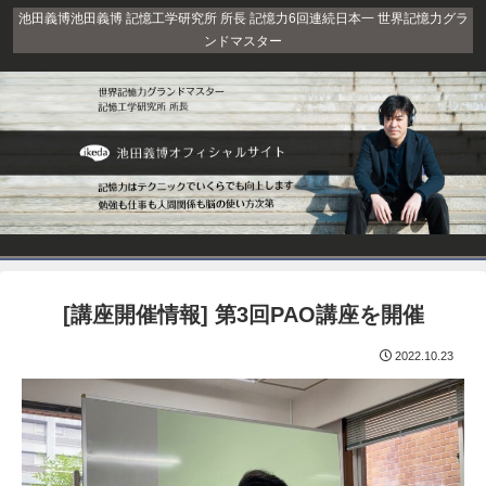
池田義博池田義博 記憶工学研究所 所長 記憶力6回連続日本一 世界記憶力グラ
ンドマスター
[講座開催情報] 第3回PAO講座を開催
2022.10.23