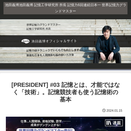
池田義博池田義博 記憶工学研究所 所長 記憶力6回連続日本一 世界記憶力グラ
ンドマスター
[PRESIDENT] #03 記憶とは、才能ではな
く「技術」。記憶競技者も使う記憶術の
基本
2024.01.15